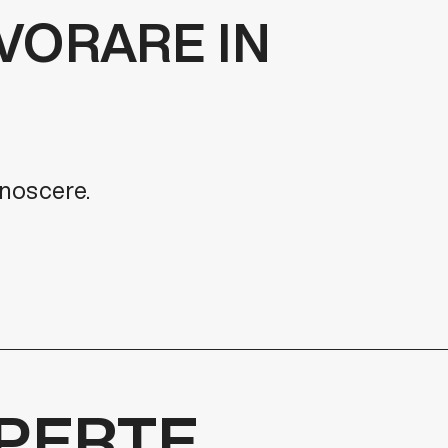
AVORARE IN
onoscere.
APERTE